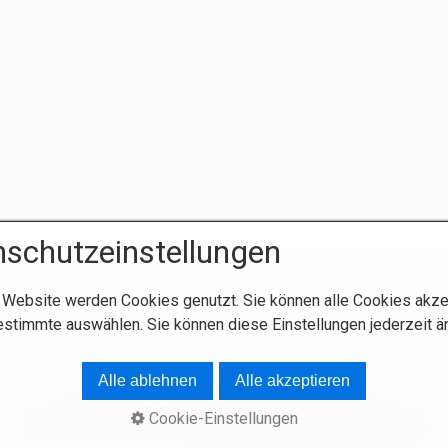
schutzeinstellungen
 Website werden Cookies genutzt. Sie können alle Cookies akze
estimmte auswählen. Sie können diese Einstellungen jederzeit ä
Alle ablehnen
Alle akzeptieren
Startseite
Kontakt, Buchen
Impressum
Cookie-Einstellungen
© 2026 fewo-kirn.com.
Website erstellt mit Zeta Producer